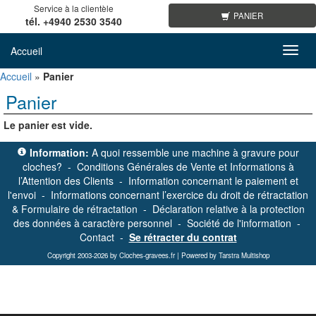
Service à la clientèle
PANIER
tél. +4940 2530 3540
Accueil
Toggl
navig
Accueil
»
Panier
Panier
Le panier est vide.
Information:
A quoi ressemble une machine à gravure pour
cloches?
-
Conditions Générales de Vente et Informations à
l’Attention des Clients
-
Information concernant le paiement et
l'envoi
-
Informations concernant l’exercice du droit de rétractation
& Formulaire de rétractation
-
Déclaration relative à la protection
des données à caractère personnel
-
Société de l'information
-
Contact
-
Se rétracter du contrat
Copyright 2003-2026 by Cloches-gravees.fr | Powered by Tarstra Multishop